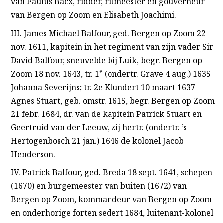
van Paulus Bacx, ridder, ritmeester en gouverneur
van Bergen op Zoom en Elisabeth Joachimi.
III. James Michael Balfour, ged. Bergen op Zoom 22
nov. 1611, kapitein in het regiment van zijn vader Sir
David Balfour, sneuvelde bij Luik, begr. Bergen op
e
Zoom 18 nov. 1643, tr. 1
(ondertr. Grave 4 aug.) 1635
Johanna Severijns; tr. 2e Klundert 10 maart 1637
Agnes Stuart, geb. omstr. 1615, begr. Bergen op Zoom
21 febr. 1684, dr. van de kapitein Patrick Stuart en
Geertruid van der Leeuw, zij hertr. (ondertr. ’s-
Hertogenbosch 21 jan.) 1646 de kolonel Jacob
Henderson.
IV. Patrick Balfour, ged. Breda 18 sept. 1641, schepen
(1670) en burgemeester van buiten (1672) van
Bergen op Zoom, kommandeur van Bergen op Zoom
en onderhorige forten sedert 1684, luitenant-kolonel