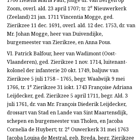
e
Zoom, overl. ald. 23 april 1707; tr. 2
Nieuwerkerk
(Zeeland) 21 jan. 1711 Vincentia Mogge, ged.
Zierikzee 11 dec. 1691, overl. ald. 12 dec. 1753, dr. van
Mr. Johan Mogge, heer van Duivendijke,
burgemeester van Zierikzee, en Anna Pous.
VI. Patrick Balfour, heer van Wadimont (Oost-
Vlaanderen), ged. Zierikzee 1 nov. 1714, luitenant-
kolonel der infanterie 20 okt. 1749, baljuw van
Zierikzee 5 juli 1758 – 1765, begr. Waalwijk 9 mei
e
1766, tr. 1
Zierikzee 31 iokt. 1743 Françoise Adriana
Leijdecker, ged. Zierikzee 5 april 1711, begr. Ald. 3
juli 1761, dr. van Mr. François Diederik Leijdecker,
drossart van Stad en Lande van Sint Maartensdijk,
schepen en burgemeester van Tholen, en Jacoba
e
Cornelia de Huybert; tr. 2
Ouwerkerk 31 mei 1763
Jacoba Louisa de Mestral, geb. Breda, begr. Zierikzee