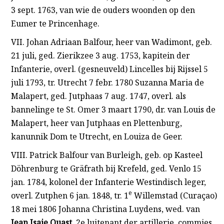
3 sept. 1763, van wie de ouders woonden op den
Eumer te Princenhage.
VII. Johan Adriaan Balfour, heer van Wadimont, geb.
21 juli, ged. Zierikzee 3 aug. 1753, kapitein der
Infanterie, overl. (gesneuveld) Lincelles bij Rijssel 5
juli 1793, tr. Utrecht 7 febr. 1780 Suzanna Maria de
Malapert, ged. Jutphaas 7 aug. 1747, overl. als
bannelinge te St. Omer 3 maart 1790, dr. van Louis de
Malapert, heer van Jutphaas en Plettenburg,
kanunnik Dom te Utrecht, en Louiza de Geer.
VIII. Patrick Balfour van Burleigh, geb. op Kasteel
Döhrenburg te Gräfrath bij Krefeld, ged. Venlo 15
jan. 1784, kolonel der Infanterie Westindisch leger,
e
overl. Zutphen 6 jan. 1848, tr. 1
Willemstad (Curaçao)
18 mei 1806 Johanna Christina Luydens, wed. van
Jean Isaie Quast
, 2e luitenant der artillerie, commies