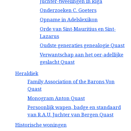
Juchter-tweelingen in Riga
Onderzoeken C. Goeters
Opname in Adelslexikon
Orde van Sint-Mauritius en Sint-
Lazarus
Oudste generaties genealogie Quast
Verwantschap aan het oer-adellijke
geslacht Quast
Heraldiek
Family Association of the Barons Von
Quast
Monogram Anton Quast
Persoonlijk wapen, badge en standaard
van R.A.U. Juchter van Bergen Quast
Historische woningen