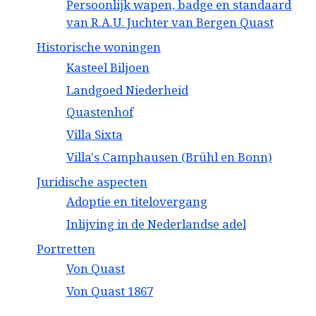
Persoonlijk wapen, badge en standaard
van R.A.U. Juchter van Bergen Quast
Historische woningen
Kasteel Biljoen
Landgoed Niederheid
Quastenhof
Villa Sixta
Villa's Camphausen (Brühl en Bonn)
Juridische aspecten
Adoptie en titelovergang
Inlijving in de Nederlandse adel
Portretten
Von Quast
Von Quast 1867