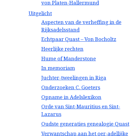
von Platen-Hallermund
Uitgelicht
Aspecten van de verheffing in de
Rijksadelsstand
Echtpaar Quast – Von Bocholtz
Heerlijke rechten
Hume of Manderstone
In memoriam
Juchter-tweelingen in Riga
Onderzoeken C. Goeters
Opname in Adelslexikon
Orde van Sint-Mauritius en Sint-
Lazarus
Oudste generaties genealogie Quast
Verwantschap aan het oer-adellijke