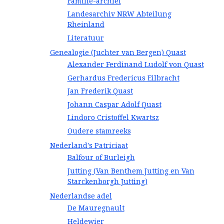
Familie-archief
Landesarchiv NRW Abteilung
Rheinland
Literatuur
Genealogie (Juchter van Bergen) Quast
Alexander Ferdinand Ludolf von Quast
Gerhardus Fredericus Eilbracht
Jan Frederik Quast
Johann Caspar Adolf Quast
Lindoro Cristoffel Kwartsz
Oudere stamreeks
Nederland's Patriciaat
Balfour of Burleigh
Jutting (Van Benthem Jutting en Van
Starckenborgh Jutting)
Nederlandse adel
De Mauregnault
Heldewier