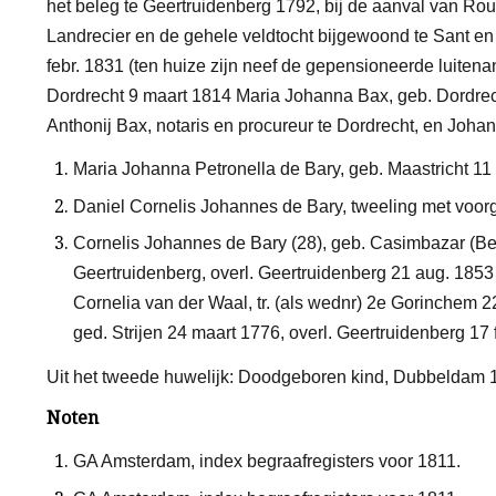
het beleg te Geertruidenberg 1792, bij de aanval van Ro
Landrecier en de gehele veldtocht bijgewoond te Sant en
febr. 1831 (ten huize zijn neef de gepensioneerde luitena
Dordrecht 9 maart 1814 Maria Johanna Bax, geb. Dordrecht
Anthonij Bax, notaris en procureur te Dordrecht, en Joha
Maria Johanna Petronella de Bary, geb. Maastricht 11 
Daniel Cornelis Johannes de Bary, tweeling met voorg
Cornelis Johannes de Bary
(28)
, geb. Casimbazar (Ben
Geertruidenberg, overl. Geertruidenberg 21 aug. 1853
Cornelia van der Waal, tr. (als wednr) 2e Gorinchem 2
ged. Strijen 24 maart 1776, overl. Geertruidenberg 17 
Uit het tweede huwelijk:
Doodgeboren kind, Dubbeldam 18
Noten
GA Amsterdam, index begraafregisters voor 1811.