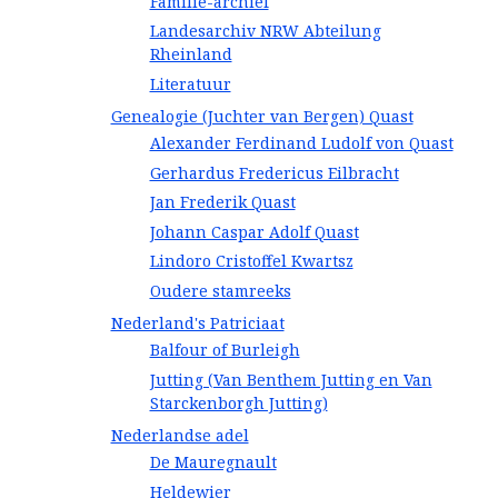
Familie-archief
Landesarchiv NRW Abteilung
Rheinland
Literatuur
Genealogie (Juchter van Bergen) Quast
Alexander Ferdinand Ludolf von Quast
Gerhardus Fredericus Eilbracht
Jan Frederik Quast
Johann Caspar Adolf Quast
Lindoro Cristoffel Kwartsz
Oudere stamreeks
Nederland's Patriciaat
Balfour of Burleigh
Jutting (Van Benthem Jutting en Van
Starckenborgh Jutting)
Nederlandse adel
De Mauregnault
Heldewier