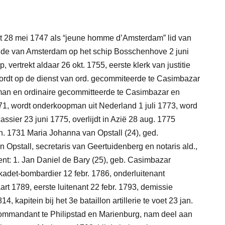
rdt 28 mei 1747 als “jeune homme d’Amsterdam” lid van
nde van Amsterdam op het schip Bosschenhove 2 juni
vertrekt aldaar 26 okt. 1755, eerste klerk van justitie
wordt op de dienst van ord. gecommiteerde te Casimbazar
an en ordinaire gecommitteerde te Casimbazar en
771, wordt onderkoopman uit Nederland 1 juli 1773, word
ssier 23 juni 1775, overlijdt in Azië 28 aug. 1775
jan. 1731 Maria Johanna van Opstall
(24)
, ged.
n Opstall, secretaris van Geertuidenberg en notaris ald.,
ent:
1. Jan Daniel de Bary
(25)
, geb. Casimbazar
kadet-bombardier 12 febr. 1786, onderluitenant
art 1789, eerste luitenant 22 febr. 1793, demissie
apitein bij het 3e bataillon artillerie te voet 23 jan.
eriecommandant te Philipstad en Marienburg, nam deel aan