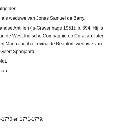
afgelden.
, als weduwe van Jonas Samuel de Bar
r
y.
andse Antillen (‘s-Gravenhage 1951), p. 394. Hij is
an de West-Indische Compagnie op Curacao, later
en Maria Jacoba Levina de Beaufort, weduwe van
Geert Spanjaard.
ldt.
aan.
1-1770 en 1771-1779.