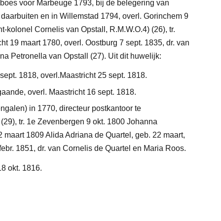
uboes voor Marbeuge 1793, bij de belegering van
 daarbuiten en in Willemstad 1794, overl. Gorinchem 9
nt-kolonel Cornelis van Opstall, R.M.W.O.4)
(26)
, tr.
 19 maart 1780, overl. Oostburg 7 sept. 1835, dr. van
nna Petronella van Opstall
(27)
.
Uit dit huwelijk:
sept. 1818, overl.Maastricht 25 sept. 1818.
aande, overl. Maastricht 16 sept. 1818.
galen) in 1770, directeur postkantoor te
(29)
, tr. 1e Zevenbergen 9 okt. 1800 Johanna
2 maart 1809 Alida Adriana de Quartel, geb. 22 maart,
febr. 1851, dr. van Cornelis de Quartel en Maria Roos.
 okt. 1816.