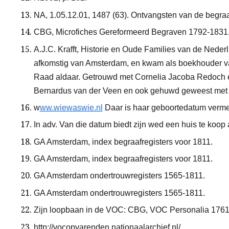
NA, 1.05.12.01, 1487 (63). Ontvangsten van de begra
CBG, Microfiches Gereformeerd Begraven 1792-1831
A.J.C. Krafft, Historie en Oude Families van de Nederl
afkomstig van Amsterdam, en kwam als boekhouder v
Raad aldaar. Getrouwd met Cornelia Jacoba Redoch 
Bernardus van der Veen en ook gehuwd geweest met 
w
ww.wiewaswie.nl
Daar is haar geboortedatum verme
In adv. Van die datum biedt zijn wed een huis te koop 
GA Amsterdam, index begraafregisters voor 1811.
GA Amsterdam, index begraafregisters voor 1811.
GA Amsterdam ondertrouwregisters 1565-1811.
GA Amsterdam ondertrouwregisters 1565-1811.
Zijn loopbaan in de VOC: CBG, VOC Personalia 176
http://vocopvarenden.nationaalarchief.nl/