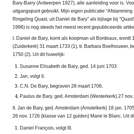
Bary-Barry (Antwerpen 1927), alle aanleiding voor is. Vo
uitgangspunt gebruikt. Mijn eigen publicatie “Afstamming
Ringeling Quast, uit Daniel de Bary” als bijlage bij “Qu
1996) is nog steeds het meest
recent gepubliceerde artike
I. Daniel de Bary, komt als koopman uit Bordeaux, wordt
(Zuiderkerk) 31 maart 1733
(1)
, tr. Barbara Boelhouwer, 
1750
(2)
.
Uit dit huwelijk:
Susanne Elisabeth de Bary, ged. 14 juni 1703
Jan, volgt II.
C.N. De Bary, begraven 28 maart 1706.
Paulus de Bary, ged. Amsterdam (Westerkerk) 27 nov
II. Jan de Bary, ged. Amsterdam (Amstelkerk) 18 jan. 170
26 nov. 1726 (klasse van 12 gulden) Marie le Blanc.
Uit d
Daniel François, volgt III.