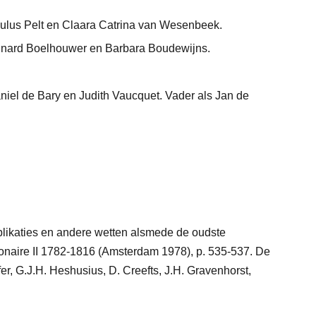
ulus Pelt en Claara Catrina van Wesenbeek.
jnard Boelhouwer en Barbara Boudewijns.
iel de Bary en Judith Vaucquet. Vader als Jan de
ublikaties en andere wetten alsmede de oudste
onaire II 1782-1816 (Amsterdam 1978), p. 535-537. De
er, G.J.H. Heshusius, D. Creefts, J.H. Gravenhorst,