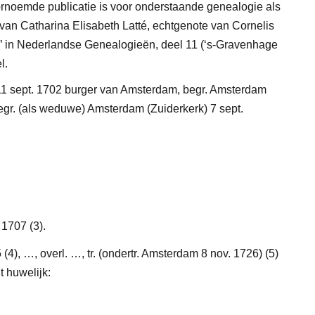
ornoemde publicatie is voor onderstaande genealogie als
 van Catharina Elisabeth Latté, echtgenote van Cornelis
ast” in Nederlandse Genealogieën, deel 11 (‘s-Gravenhage
l.
 11 sept. 1702 burger van Amsterdam, begr. Amsterdam
begr. (als weduwe) Amsterdam (Zuiderkerk) 7 sept.
. 1707
(3)
.
5
(4)
, …, overl. …, tr. (ondertr. Amsterdam 8 nov. 1726)
(5)
it huwelijk: