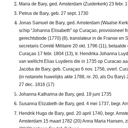
Maria de Bary, ged. Amsterdam (Zuiderkerk) 23 febr. 
Petrus de Bary, geb. 27 sept. 1730
Jonas Samuel de Bary, ged. Amsterdam (Waalse Kerk) 1
schip “Johanna Elisabeth” op Curaçao, provisioneel f
gerechtsbode (1770)
(8)
, translateur in de Franse en 
secretaris Comité Militaire 20 okt. 1796
(11)
, betaalde
Curaçao 17 febr. 1804
(13)
, tr. Hendrika Johanna Luy
van wellicht Elias Luydens die in 1735 op Curacao a
Jacoba de Bary, geb. Curaçao 6 nov. 1756, overl. Cura
(in notariele huwelijks akte 1788, nr. 20, als Du Bary
27 dec. 1816
(17)
Johanna Katharina de Bary, ged. 19 juni 1735
Susanna Elizabeth de Bary, ged. 4 mei 1737, begr. Am
Hendrik Hugo de Bary, ged. 20 april 1740, begr. Amste
Amsterdam 15 maart 1782
(20)
Anna Maria Hansen, zij