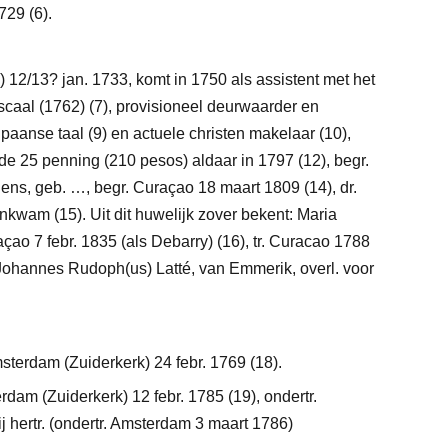
1729
(6)
.
2/13? jan. 1733, komt in 1750 als assistent met het
iscaal (1762)
(7)
, provisioneel deurwaarder en
Spaanse taal
(9)
en actuele christen makelaar
(10)
,
 de 25 penning (210 pesos) aldaar in 1797
(12)
, begr.
dens, geb. …, begr. Curaçao 18 maart 1809
(14)
, dr.
ankwam (15).
Uit dit huwelijk zover bekent:
Maria
çao 7 febr. 1835 (als Debarry)
(16)
, tr. Curacao 1788
) Johannes Rudoph(us) Latté, van Emmerik, overl. voor
sterdam (Zuiderkerk) 24 febr. 1769
(18)
.
rdam (Zuiderkerk) 12 febr. 1785
(19)
, ondertr.
 hertr. (ondertr. Amsterdam 3 maart 1786)