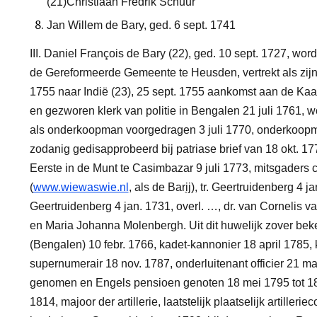
(21)
Christiaan Fredrik Schuur
Jan Willem de Bary, ged. 6 sept. 1741
III. Daniel François de Bary
(22)
, ged. 10 sept. 1727, wo
de Gereformeerde Gemeente te Heusden, vertrekt als zij
1755 naar Indië
(23)
, 25 sept. 1755 aankomst aan de Kaap, 
en gezworen klerk van politie in Bengalen 21 juli 1761, 
als onderkoopman voorgedragen 3 juli 1770, onderkoopm
zodanig gedisapprobeerd bij patriase brief van 18 okt. 1
Eerste in de Munt te Casimbazar 9 juli 1773, mitsgaders ca
(
www.wiewaswie.nl
, als de Bar
ij
), tr. Geertruidenberg 4 
Geertruidenberg 4 jan. 1731, overl. …, dr. van Cornelis va
en Maria Johanna Molenbergh.
Uit dit huwelijk zover bek
(Bengalen) 10 febr. 1766, kadet-kannonier 18 april 1785, 
supernumerair 18 nov. 1787, onderluitenant officier 21 ma
genomen en Engels pensioen genoten 18 mei 1795 tot 1814, k
1814, majoor der artillerie, laatstelijk plaatselijk artill