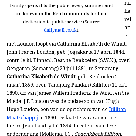
mi
family opens it to the public every summer and
lie
are known in the Kent community for their
rel
dedication to public service (Source:
ati
dailymail.co.uk
).
e
met Loudon loopt via Catharina Elisabeth de Windt.
John Francis Loudon, geb. Jogjakarta 17 april 1844,
contr. le kl. Binnenl. Best. te Benkoelen (S.W.K.), overl.
Oengaran (Semarang) 23 juli 1881, tr. Semarang
Catharina Elisabeth de Windt
, geb. Benkoelen 2
maart 1859, over. Tandjong Pandan (Billiton) 11 okt.
1890, dr. van James Willem Frederik de Windt en Sie
Mieda. J.F. Loudon was de oudste zoon van Hugh
Hope Loudon, een van de oprichters van de
Billiton
Maatschappij
in 1860. De laatste was samen met
Pierre Jean
Landry tot 1864 directeur van deze
onderneming (
Mollema, J.C.,
Gedenkboek Billiton
,