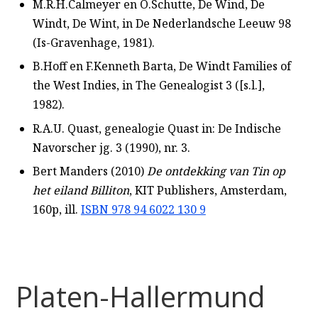
M.R.H.Calmeyer en O.Schutte, De Wind, De
Windt, De Wint, in De Nederlandsche Leeuw 98
(Is-Gravenhage, 1981).
B.Hoff en F.Kenneth Barta, De Windt Families of
the West Indies, in The Genealogist 3 ([s.l.],
1982).
R.A.U. Quast, genealogie Quast in: De Indische
Navorscher jg. 3 (1990), nr. 3.
Bert Manders (2010)
De ontdekking van Tin op
het eiland Billiton
, KIT Publishers, Amsterdam,
160p, ill.
ISBN 978 94 6022 130 9
Platen-Hallermund