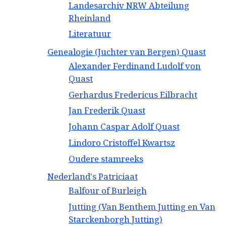
Landesarchiv NRW Abteilung
Rheinland
Literatuur
Genealogie (Juchter van Bergen) Quast
Alexander Ferdinand Ludolf von
Quast
Gerhardus Fredericus Eilbracht
Jan Frederik Quast
Johann Caspar Adolf Quast
Lindoro Cristoffel Kwartsz
Oudere stamreeks
Nederland's Patriciaat
Balfour of Burleigh
Jutting (Van Benthem Jutting en Van
Starckenborgh Jutting)