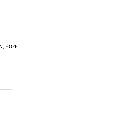
N, HÖFE
________