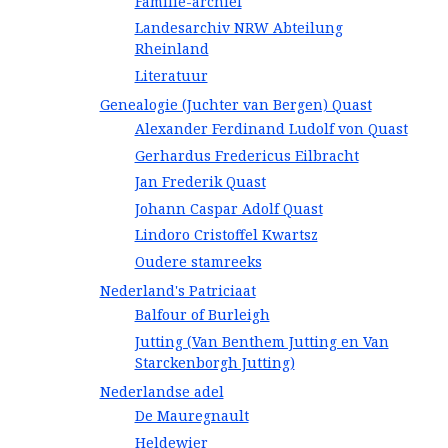
Familie-archief
Landesarchiv NRW Abteilung
Rheinland
Literatuur
Genealogie (Juchter van Bergen) Quast
Alexander Ferdinand Ludolf von Quast
Gerhardus Fredericus Eilbracht
Jan Frederik Quast
Johann Caspar Adolf Quast
Lindoro Cristoffel Kwartsz
Oudere stamreeks
Nederland's Patriciaat
Balfour of Burleigh
Jutting (Van Benthem Jutting en Van
Starckenborgh Jutting)
Nederlandse adel
De Mauregnault
Heldewier