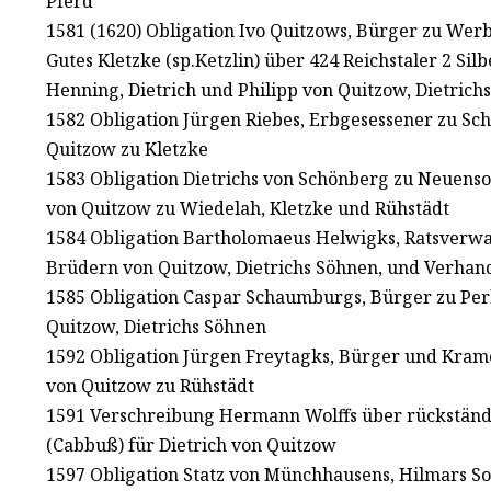
Pferd
1581 (1620) Obligation Ivo Quitzows, Bürger zu We
Gutes Kletzke (sp.Ketzlin) über 424 Reichstaler 2 Si
Henning, Dietrich und Philipp von Quitzow, Dietrich
1582 Obligation Jürgen Riebes, Erbgesessener zu Sc
Quitzow zu Kletzke
1583 Obligation Dietrichs von Schönberg zu Neuenso
von Quitzow zu Wiedelah, Kletzke und Rühstädt
1584 Obligation Bartholomaeus Helwigks, Ratsverwa
Brüdern von Quitzow, Dietrichs Söhnen, und Verhan
1585 Obligation Caspar Schaumburgs, Bürger zu Per
Quitzow, Dietrichs Söhnen
1592 Obligation Jürgen Freytagks, Bürger und Krame
von Quitzow zu Rühstädt
1591 Verschreibung Hermann Wolffs über rückständ
(Cabbuß) für Dietrich von Quitzow
1597 Obligation Statz von Münchhausens, Hilmars So