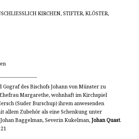
NSCHLIESSLICH KIRCHEN, STIFTER, KLÖSTER,
hen
_________________
nd Gograf des Bischofs Johann von Münster zu
hefrau Margarethe, wohnhaft im Kirchspiel
 Mersch (Suder Burschup) ihrem anwesenden
it allem Zubehör als eine Schenkung unter
: Johan Baggelman, Severin Kukelman,
Johan Quast
.
121