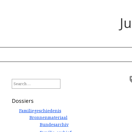
J
Search
for:
Dossiers
Familiegeschiedenis
Bronnenmateriaal
Bundesarchiv