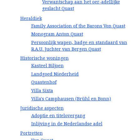
Verwantschap aan het oer-adellijke
geslacht Quast
Heraldiek
Family Association of the Barons Von Quast
Monogram Anton Quast
Persoonlijk wapen, badge en standaard van
R.A.U. Juchter van Bergen Quast
Historische woningen
Kasteel Biljoen
Landgoed Niederheid
Quastenhof
Villa Sixta
Villa's Camphausen (Brühl en Bonn)
Juridische aspecten
Adoptie en titelovergang
Inlijving in de Nederlandse adel
Portretten