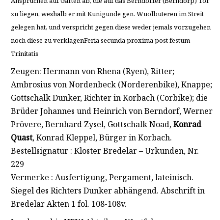
Ansprüchen auf Gärten ab, die auf das Berndorfer (Berndorp) Tor
zu liegen, weshalb er mit Kunigunde gen. Wuolbuteren im Streit
gelegen hat, und verspricht gegen diese weder jemals vorzugehen
noch diese zu verklagenFeria secunda proxima post festum
Trinitatis
Zeugen: Hermann von Rhena (Ryen), Ritter;
Ambrosius von Nordenbeck (Norderenbike), Knappe;
Gottschalk Dunker, Richter in Korbach (Corbike); die
Brüder Johannes und Heinrich von Berndorf, Werner
Prövere, Bernhard Zysel, Gottschalk Noad,
Konrad
Quast
, Konrad Kleppel, Bürger in Korbach.
Bestellsignatur : Kloster Bredelar – Urkunden, Nr.
229
Vermerke : Ausfertigung, Pergament, lateinisch.
Siegel des Richters Dunker abhängend. Abschrift in
Bredelar Akten 1 fol. 108-108v.