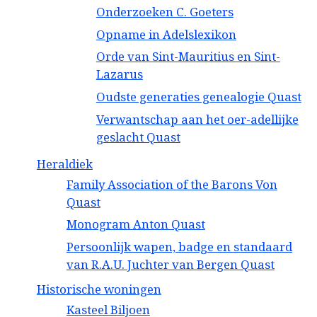
Onderzoeken C. Goeters
Opname in Adelslexikon
Orde van Sint-Mauritius en Sint-
Lazarus
Oudste generaties genealogie Quast
Verwantschap aan het oer-adellijke
geslacht Quast
Heraldiek
Family Association of the Barons Von
Quast
Monogram Anton Quast
Persoonlijk wapen, badge en standaard
van R.A.U. Juchter van Bergen Quast
Historische woningen
Kasteel Biljoen