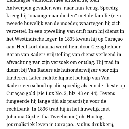
Antwerpen gevallen was, naar huis terug. Spoedig
kreeg hij “onaangenaamheden” met de familie (een
tweede huwelijk van de moeder, waartegen hij zich
verzette). In een opwelling van drift nam hij dienst in
het Westindische leger. In 1835 kwam hij op Curaçao
aan. Heel kort daarna werd hem door Gezaghebber
Baron van Raders vrijstelling van dienst verleend in
afwachting van zijn verzoek om ontslag. Hij trad in
dienst bij Van Raders als huisonderwijzer voor zijn
kinderen. Later richtte hij met behulp van Van
Raders een school op, die spoedig als een der beste op
Curaçao gold (zie Lux No. 2, blz. 43 en 44). Tevens
fungeerde hij lange tijd als practizijn voor de
rechtbank. In 1836 trad hij in het huwelijk met
Johanna Gijsbertha Tweeboom (Joh. Hartog,
Journalistiek leven in Curaçao. Paulus-drukkerĳ,