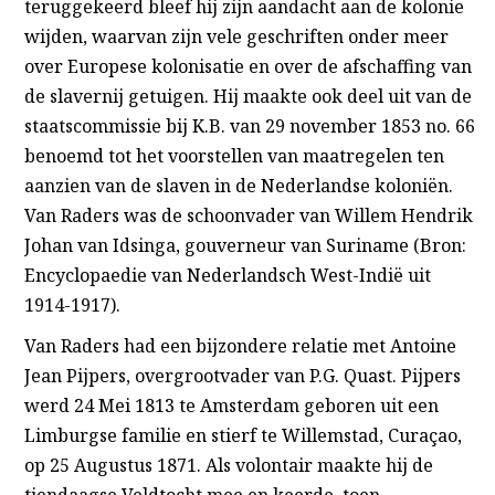
teruggekeerd bleef hij zijn aandacht aan de kolonie
wijden, waarvan zijn vele geschriften onder meer
over Europese kolonisatie en over de afschaffing van
de slavernij getuigen. Hij maakte ook deel uit van de
staatscommissie bij K.B. van 29 november 1853 no. 66
benoemd tot het voorstellen van maatregelen ten
aanzien van de slaven in de Nederlandse koloniën.
Van Raders was de schoonvader van Willem Hendrik
Johan van Idsinga, gouverneur van Suriname (Bron:
Encyclopaedie van Nederlandsch West-Indië uit
1914-1917).
Van Raders had een bijzondere relatie met Antoine
Jean Pijpers, overgrootvader van P.G. Quast. Pijpers
werd 24 Mei 1813 te Amsterdam geboren uit een
Limburgse familie en stierf te Willemstad, Curaçao,
op 25 Augustus 1871. Als volontair maakte hij de
tiendaagse Veldtocht mee en keerde, toen