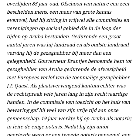
overlijden 85 jaar oud. Ofschoon van nature een zeer
bescheiden mens, een mens van grote kennis
evenwel, had hij zitting in vrijwel alle commissies en
verenigingen op sociaal gebied die in de loop der
tijden op Aruba bestonden. Gedurende een groot
aantal jaren was hij landraad en als oudste landraad
verving hij de gezaghebber bij meer dan een
gelegenheid. Gouverneur Brantjes benoemde hem tot
gezaghebber van Aruba gedurende de afwezigheid
met Europees verlof van de toenmalige gezaghebber
J.F. Quast. Als plaatsvervangend kantonrechter was
de rechtspraak vele jaren lang in zijn rechtvaardige
handen. In de commissie van toezicht op het huis van
bewaring gaf hij veel van zijn vrije tijd aan onze
gemeenschap. 19 jaar werkte hij op Aruba als notaris;
in feite de enige notaris. Nadat hij zijn ambt
neerlegde werd er een tweede notaris benoemd, een