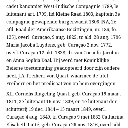
cadet kanonnier West-Indische Compagnie 1789, le
luitenant art. 1795, lid Kleine Raad 1803, kapitein 3e
compagnie gewapende burgerwacht 1806 [NA, 2e
afd. Raad der Amerikaanse Bezittingen, nr. 186, fo.
125], overl. Curaçao, 9 aug. 1825, tr. ald. 28 aug. 1796
Maria Jacoba Luydens, geb. Curaçao 2 nov. 1772,
overl. Curaçao 12 okt. 1838, dr. van Cornelis Jacobus
en Anna Sophia Daal. Hij werd met Koninklijke
Beierse toestemming geadopteerd door zijn oudere
neef, J.A. Freiherr von Quast, waarmee de titel
Freiherr en het predicaat von op hem overgingen.
XII. Cornelis Ringeling Quast, geb. Curaçao 19 maart
1811, 2e luitenant 16 nov. 1839, en 1e luitenant der
schutterij 19 dec. 1844 – 15 maart 1849, overl.
Curaçao 4 aug. 1849, tr. Curaçao 9 mei 1832 Catharina
Elisabeth Latté, geb. Curaçao 26 nov. 1816, overl. ald.