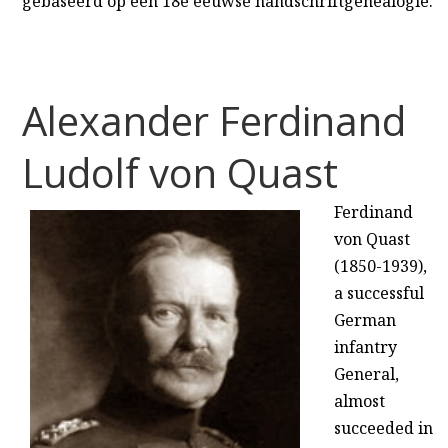
gebaseerd op een 18e eeuwse handschriftgenealogie.
Alexander Ferdinand
Ludolf von Quast
Ferdinand
von Quast
(1850-1939),
a successful
German
infantry
General,
almost
succeeded in