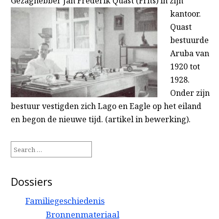
Gezaghebber Jan Frederik Quast (Frits)
in zijn
kantoor.
Quast
bestuurde
Aruba van
1920 tot
1928.
Onder zijn
bestuur vestigden zich Lago en Eagle op het eiland
en begon de nieuwe tijd. (artikel in bewerking).
Search
for:
Dossiers
Familiegeschiedenis
Bronnenmateriaal