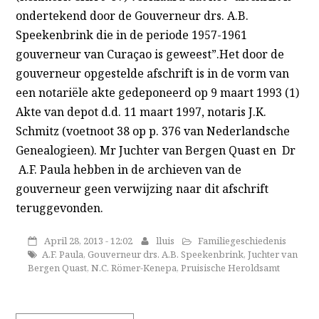
ondertekend door de Gouverneur drs. A.B.
Speekenbrink die in de periode 1957-1961
gouverneur van Curaçao is geweest”.Het door de
gouverneur opgestelde afschrift is in de vorm van
een notariële akte gedeponeerd op 9 maart 1993 (1)
Akte van depot d.d. 11 maart 1997, notaris J.K.
Schmitz (voetnoot 38 op p. 376 van Nederlandsche
Genealogieen). Mr Juchter van Bergen Quast en Dr
A.F. Paula hebben in de archieven van de
gouverneur geen verwijzing naar dit afschrift
teruggevonden.
April 28, 2013 - 12:02
lluis
Familiegeschiedenis
A.F. Paula
,
Gouverneur drs. A.B. Speekenbrink
,
Juchter van
Bergen Quast
,
N.C. Römer-Kenepa
,
Pruisische Heroldsamt
Search