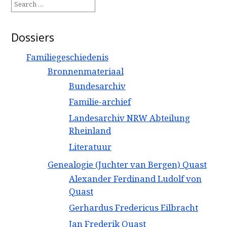
for:
Dossiers
Familiegeschiedenis
Bronnenmateriaal
Bundesarchiv
Familie-archief
Landesarchiv NRW Abteilung
Rheinland
Literatuur
Genealogie (Juchter van Bergen) Quast
Alexander Ferdinand Ludolf von
Quast
Gerhardus Fredericus Eilbracht
Jan Frederik Quast