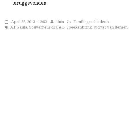
teruggevonden.
April 28, 2013 - 12:02
lluis
Familiegeschiedenis
A.F. Paula
,
Gouverneur drs. A.B. Speekenbrink
,
Juchter van Bergen