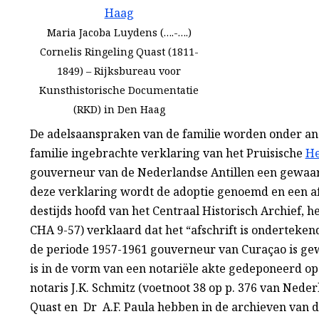
Maria Jacoba Luydens (….-….)
Cornelis Ringeling Quast (1811-
1849) – Rijksbureau voor
Kunsthistorische Documentatie
(RKD) in Den Haag
De adelsaanspraken van de familie worden onder an
familie ingebrachte verklaring van het Pruisische
He
gouverneur van de Nederlandse Antillen een gewaarm
deze verklaring wordt de adoptie genoemd en een
destijds hoofd van het Centraal Historisch Archief, 
CHA 9-57) verklaard dat het “afschrift is onderteke
de periode 1957-1961 gouverneur van Curaçao is gew
is in de vorm van een notariële akte gedeponeerd op 
notaris J.K. Schmitz (voetnoot 38 op p. 376 van Ned
Quast en Dr A.F. Paula hebben in de archieven van d