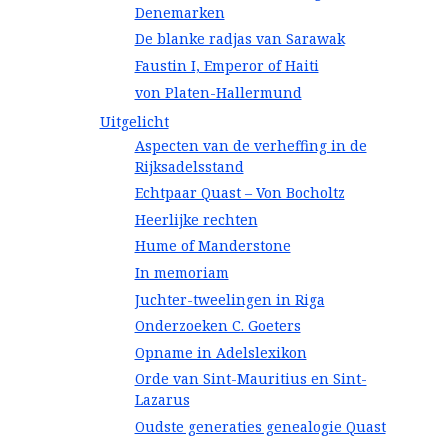
Denemarken
De blanke radjas van Sarawak
Faustin I, Emperor of Haiti
von Platen-Hallermund
Uitgelicht
Aspecten van de verheffing in de
Rijksadelsstand
Echtpaar Quast – Von Bocholtz
Heerlijke rechten
Hume of Manderstone
In memoriam
Juchter-tweelingen in Riga
Onderzoeken C. Goeters
Opname in Adelslexikon
Orde van Sint-Mauritius en Sint-
Lazarus
Oudste generaties genealogie Quast