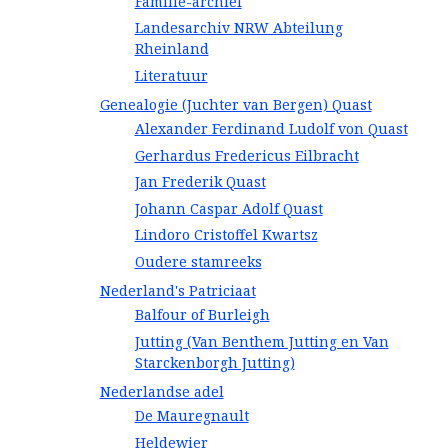
Familie-archief
Landesarchiv NRW Abteilung
Rheinland
Literatuur
Genealogie (Juchter van Bergen) Quast
Alexander Ferdinand Ludolf von Quast
Gerhardus Fredericus Eilbracht
Jan Frederik Quast
Johann Caspar Adolf Quast
Lindoro Cristoffel Kwartsz
Oudere stamreeks
Nederland's Patriciaat
Balfour of Burleigh
Jutting (Van Benthem Jutting en Van
Starckenborgh Jutting)
Nederlandse adel
De Mauregnault
Heldewier