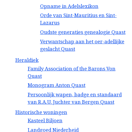
Opname in Adelslexikon
Orde van Sint-Mauritius en Sint-
Lazarus
Oudste generaties genealogie Quast
Verwantschap aan het oer-adellijke
geslacht Quast
Heraldiek
Family Association of the Barons Von
Quast
Monogram Anton Quast
Persoonlijk wapen, badge en standaard
van R.A.U. Juchter van Bergen Quast
Historische woningen
Kasteel Biljoen
Landgoed Niederheid