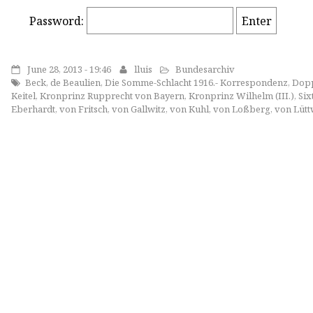
Password:
June 28, 2013 - 19:46
lluis
Bundesarchiv
Beck
,
de Beaulien
,
Die Somme-Schlacht 1916.- Korrespondenz
,
Dopp
Keitel
,
Kronprinz Rupprecht von Bayern
,
Kronprinz Wilhelm (III.)
,
Six
Eberhardt
,
von Fritsch
,
von Gallwitz
,
von Kuhl
,
von Loßberg
,
von Lütt