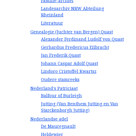
Familie-archief
Landesarchiv NRW Abteilung
Rheinland
Literatuur
Genealogie (Juchter van Bergen) Quast
Alexander Ferdinand Ludolf von Quast
Gerhardus Fredericus Eilbracht
Jan Frederik Quast
Johann Caspar Adolf Quast
Lindoro Cristoffel Kwartsz
Oudere stamreeks
Nederland's Patriciaat
Balfour of Burleigh
Jutting (Van Benthem Jutting en Van
Starckenborgh Jutting)
Nederlandse adel
De Mauregnault
Heldewier