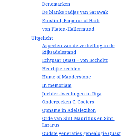
Denemarken
De blanke radjas van Sarawak
Faustin I, Emperor of Haiti
von Platen-Hallermund
Uitgelicht
Aspecten van de verheffing in de
Rijksadelsstand
Echtpaar Quast – Von Bocholtz
Heerlijke rechten
Hume of Manderstone
In memoriam
Juchter-tweelingen in Riga
Onderzoeken C. Goeters
Opname in Adelslexikon
Orde van Sint-Mauritius en Sint-
Lazarus
Oudste generaties genealogie Quast