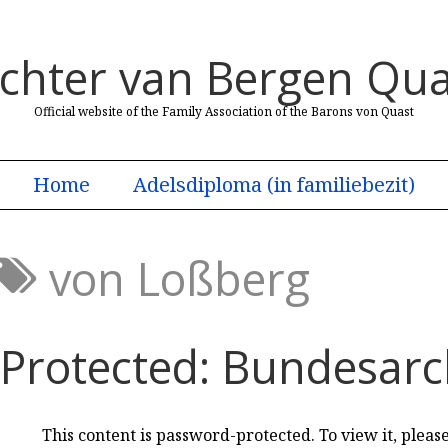
uchter van Bergen Qua
Official website of the Family Association of the Barons von Quast
Home
Adelsdiploma (in familiebezit)
von Loßberg
Protected: Bundesarc
This content is password-protected. To view it, plea