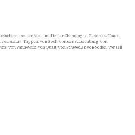
elschlacht an der Aisne und in der Champagne
,
Guderian
,
Hasse
,
t von Arnim
,
Tappen
,
von Bock
,
von der Schulenburg
,
von
witz
,
von Pannewitz
,
Von Quast
,
von Schwedler
,
von Soden
,
Wetzell