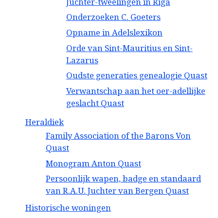
Juchter-tweelingen in Riga
Onderzoeken C. Goeters
Opname in Adelslexikon
Orde van Sint-Mauritius en Sint-
Lazarus
Oudste generaties genealogie Quast
Verwantschap aan het oer-adellijke
geslacht Quast
Heraldiek
Family Association of the Barons Von
Quast
Monogram Anton Quast
Persoonlijk wapen, badge en standaard
van R.A.U. Juchter van Bergen Quast
Historische woningen