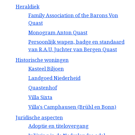
Heraldiek
Family Association of the Barons Von
Quast
Monogram Anton Quast
Persoonlijk wapen, badge en standaard
van R.A.U. Juchter van Bergen Quast
Historische woningen
Kasteel Biljoen
Landgoed Niederheid
Quastenhof
Villa Sixta
Villa's Camphausen (Brühl en Bonn)
Juridische aspecten
Adoptie en titelovergang