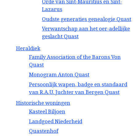
Orde van Sint-Mauritius en Sint-
Lazarus
Oudste generaties genealogie Quast
Verwantschap aan het oer-adellijke
geslacht Quast
Heraldiek
Family Association of the Barons Von
Quast
Monogram Anton Quast
Persoonlijk wapen, badge en standaard
van R.A.U. Juchter van Bergen Quast
Historische woningen
Kasteel Biljoen
Landgoed Niederheid
Quastenhof