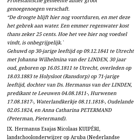
Protestantsche gemeente alhier groot
genoegenoegen verschaft.
“De droogte blijft hier nog voortduren, en met deze
het gebrek aan water. Een emmer regenwater kost
thans zeker 25 cents. Hoe het vee hier nog voedsel
vindt, is onbegrijpelijk.`
Gehuwd op 30-jarige leeftijd op 09.12.1841 te Utrecht
met Johanna Wilhelmina van der LINDEN, 30 jaar
oud, geboren op 16.05.1811 te Utrecht, overleden op
18.03.1883 te Holysloot (Ransdorp) op 71-jarige
leeftijd, dochter van Ds. Hermanus van der LINDEN,
predikant te Leeuwen 04.08.1811-, Hurwenen
17.08.1817-, Waterlandkerkje 08.11.1818-, Oudelande
02.05.1824, en Anna Catharina PETERMAND
(Peterman, Pietermand).
IX. Hermanus Esajas Nicolaas KUIPÉRI,
landschoolonderwijzer op Aruba (Nederlandse