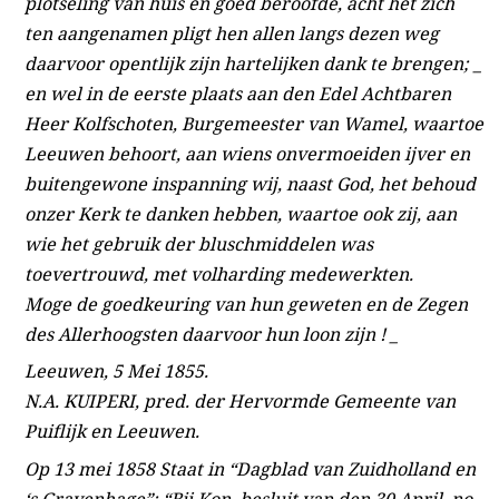
plotseling van huis en goed beroofde, acht het zich
ten aangenamen pligt hen allen langs dezen weg
daarvoor opentlijk zijn hartelijken dank te brengen; _
en wel in de eerste plaats aan den Edel Achtbaren
Heer Kolfschoten, Burgemeester van Wamel, waartoe
Leeuwen behoort, aan wiens onvermoeiden ijver en
buitengewone inspanning wij, naast God, het behoud
onzer Kerk te danken hebben, waartoe ook zij, aan
wie het gebruik der bluschmiddelen was
toevertrouwd, met volharding medewerkten.
Moge de goedkeuring van hun geweten en de Zegen
des Allerhoogsten daarvoor hun loon zijn ! _
Leeuwen, 5 Mei 1855.
N.A. KUIPERI, pred. der Hervormde Gemeente van
Puiflijk en Leeuwen.
Op 13 mei 1858 Staat in “Dagblad van Zuidholland en
‘s Gravenhage”: “Bij Kon. besluit van den 30 April, no.