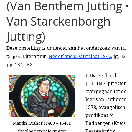
(Van Benthem Jutting •
Van Starckenborgh
Jutting)
Deze opstelling is ontleend aan het onderzoek van
J.L.
Literatuur:
Nederland’s Patriciaat 1946
, jg. 32
Kuipéri.
pp. 134-152.
I. Ds. Gerhard
JÜTTING, priester,
overgegaan tot de
leer van Luther in
1578, evangelisch
predikant te
Badbergen (Kreis
Martin Luther (1483 – 1546),
Bersenbrück,
theoloog en reformator