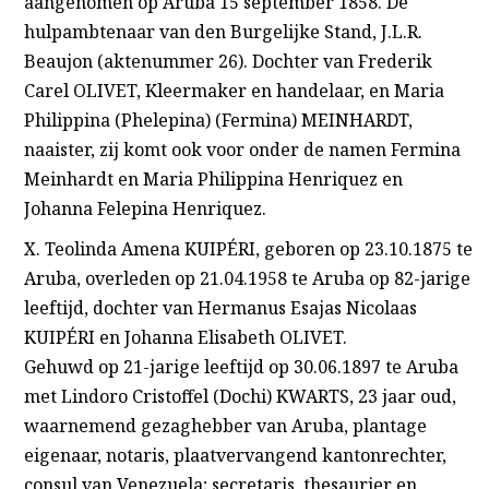
aangenomen op Aruba 15 september 1858. De
hulpambtenaar van den Burgelijke Stand, J.L.R.
Beaujon (aktenummer 26). Dochter van Frederik
Carel OLIVET, Kleermaker en handelaar, en Maria
Philippina (Phelepina) (Fermina) MEINHARDT,
naaister, zij komt ook voor onder de namen Fermina
Meinhardt en Maria Philippina Henriquez en
Johanna Felepina Henriquez.
X. Teolinda Amena KUIPÉRI, geboren op 23.10.1875 te
Aruba, overleden op 21.04.1958 te Aruba op 82-jarige
leeftijd, dochter van Hermanus Esajas Nicolaas
KUIPÉRI en Johanna Elisabeth OLIVET.
Gehuwd op 21-jarige leeftijd op 30.06.1897 te Aruba
met Lindoro Cristoffel (Dochi) KWARTS, 23 jaar oud,
waarnemend gezaghebber van Aruba, plantage
eigenaar, notaris, plaatvervangend kantonrechter,
consul van Venezuela; secretaris, thesaurier en