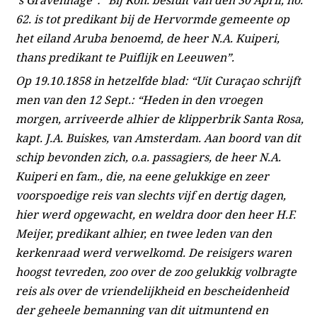
62. is tot predikant bij de Hervormde gemeente op
het eiland Aruba benoemd, de heer N.A. Kuiperi,
thans predikant te Puiflijk en Leeuwen”.
Op 19.10.1858 in hetzelfde blad: “Uit Curaçao schrijft
men van den 12 Sept.: “Heden in den vroegen
morgen, arriveerde alhier de klipperbrik Santa Rosa,
kapt. J.A. Buiskes, van Amsterdam. Aan boord van dit
schip bevonden zich, o.a. passagiers, de heer N.A.
Kuiperi en fam., die, na eene gelukkige en zeer
voorspoedige reis van slechts vijf en dertig dagen,
hier werd opgewacht, en weldra door den heer H.F.
Meijer, predikant alhier, en twee leden van den
kerkenraad werd verwelkomd. De reisigers waren
hoogst tevreden, zoo over de zoo gelukkig volbragte
reis als over de vriendelijkheid en bescheidenheid
der geheele bemanning van dit uitmuntend en