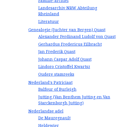
Familie-archief
Landesarchiv NRW Abteilung
Rheinland
Literatuur
Genealogie (Juchter van Bergen) Quast
Alexander Ferdinand Ludolf von Quast
Gerhardus Fredericus Eilbracht
Jan Frederik Quast
Johann Caspar Adolf Quast
Lindoro Cristoffel Kwartsz
Oudere stamreeks
Nederland's Patriciaat
Balfour of Burleigh
Jutting (Van Benthem Jutting en Van
Starckenborgh Jutting)
Nederlandse adel
De Mauregnault
Heldewier