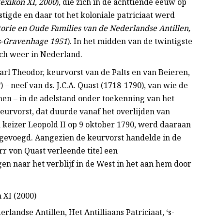
exikon XI, 2000
), die zich in de achttiende eeuw op
tigde en daar tot het koloniale patriciaat werd
storie en Oude Families van de Nederlandse Antillen,
 ‘s-Gravenhage 1951
). In het midden van de twintigste
ich weer in Nederland.
rl Theodor, keurvorst van de Palts en van Beieren,
 – neef van ds. J.C.A. Quast (1718-1790), van wie de
en – in de adelstand onder toekenning van het
keurvorst, dat duurde vanaf het overlijden van
an keizer Leopold II op 9 oktober 1790, werd daaraan
gevoegd. Aangezien de keurvorst handelde in de
rr von Quast verleende titel een
gen naar het verblijf in de West in het aan hem door
 XI (2000)
rlandse Antillen, Het Antilliaans Patriciaat, ‘s-