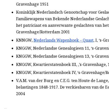
Gravenhage 1951
Koninklijk Nederlandsch Genootschap voor Ges
Familiewapens van Bekende Nederlandse Geslacht
het patriciaat en aanverwante geslachten van het
Gravenhage/Rotterdam 2001
KNNGW,
Nederlands Wapenboek – Quast
, I, ‘s-
KNGGW, Nederlandse Genealogieen 11, ‘s-Grave
KNGGW, Nederlandse Genealogieen 13, ‘s-Grave
KNGGW, Kwartierstatenboek III, ‚’s-Gravenhage, 
KNGGW, Kwartierstatenboek IV, ‘s-Gravenhage/R
V.A.M. van der Burg en C.E.G. ten Houte de Lange,
belastingen 1848-1917. De verkiesbaren van de E
2004