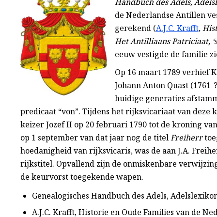
Handbuch des Adels, Adelsl
de Nederlandse Antillen ves
gerekend (
A.J.C. Krafft
, Hi
Het Antilliaans Patriciaat,
eeuw vestigde de familie z
Op 16 maart 1789 verhief Ka
Johann Anton Quast (1761-?)
huidige generaties afstamm
predicaat “von”. Tijdens het rijksvicariaat van deze 
keizer Jozef II op 20 februari 1790 tot de kroning v
op 1 september van dat jaar nog de titel
Freiherr
toe
hoedanigheid van rijksvicaris, was de aan J.A. Freihe
rijkstitel. Opvallend zijn de onmiskenbare verwijzin
de keurvorst toegekende wapen.
Genealogisches Handbuch des Adels, Adelslexikon
A.J.C. Krafft, Historie en Oude Families van de Nede