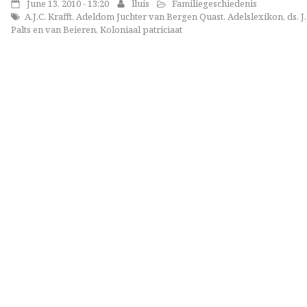
June 13, 2010 - 13:20
lluis
Familiegeschiedenis
A.J.C. Krafft
,
Adeldom Juchter van Bergen Quast
,
Adelslexikon
,
ds. J
Palts en van Beieren
,
Koloniaal patriciaat