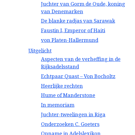
Juchter van Gorm de Oude, koning
van Denemarken
De blanke radjas van Sarawak
Faustin I, Emperor of Haiti
von Platen-Hallermund
Uitgelicht
Aspecten van de verheffing in de
Rijksadelsstand
Echtpaar Quast – Von Bocholtz
Heerlijke rechten
Hume of Manderstone
In memoriam
Juchter-tweelingen in Riga
Onderzoeken C. Goeters
Opname in Adelslexikon