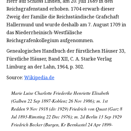
Herr auf Schloss Linden, am 20. Juli 1689 in den
Reichsgrafenstand erhoben. 1704 erwarb dieser
Zweig der Familie die Reichsständische Grafschaft
Hallermund und wurde deshalb am 7. August 1709 in
das Niederrheinisch-Westfälische
Reichsgrafenkollegium aufgenommen.
Genealogisches Handbuch der fürstlichen Häuser 33,
Fürstliche Häuser, Band
XII,
C. A. Starke Verlag
Limburg an der Lahn, 1964, p. 302.
Source:
Wikipedia.de
Marie Luise Charlotte Friederike Henriette Elisabeth
(Galben 22 Sep 1897-Koblenz 26 Nov 1986); m. 1st
Redden 9 Nov 1918 (div 1929) Friedrich von Quast (Garz 8
Jul 1893-Rimsting 22 Dec 1976); m. 2d Berlin 13 Sep 1929
Friedrich Becker (Burgen, Kr Bernkastel 24 Apr 1899-