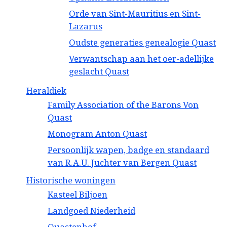
Orde van Sint-Mauritius en Sint-
Lazarus
Oudste generaties genealogie Quast
Verwantschap aan het oer-adellijke
geslacht Quast
Heraldiek
Family Association of the Barons Von
Quast
Monogram Anton Quast
Persoonlijk wapen, badge en standaard
van R.A.U. Juchter van Bergen Quast
Historische woningen
Kasteel Biljoen
Landgoed Niederheid
Quastenhof