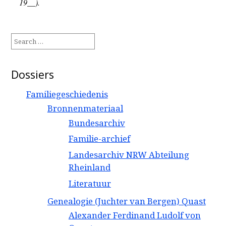
19__).
Search
for:
Dossiers
Familiegeschiedenis
Bronnenmateriaal
Bundesarchiv
Familie-archief
Landesarchiv NRW Abteilung
Rheinland
Literatuur
Genealogie (Juchter van Bergen) Quast
Alexander Ferdinand Ludolf von