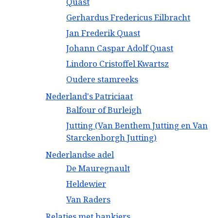
Quast
Gerhardus Fredericus Eilbracht
Jan Frederik Quast
Johann Caspar Adolf Quast
Lindoro Cristoffel Kwartsz
Oudere stamreeks
Nederland's Patriciaat
Balfour of Burleigh
Jutting (Van Benthem Jutting en Van
Starckenborgh Jutting)
Nederlandse adel
De Mauregnault
Heldewier
Van Raders
Relaties met bankiers