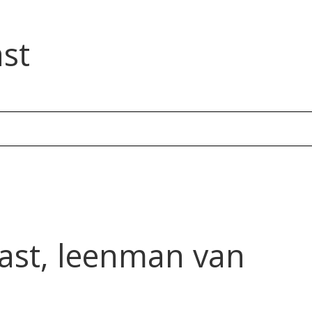
st
st, leenman van