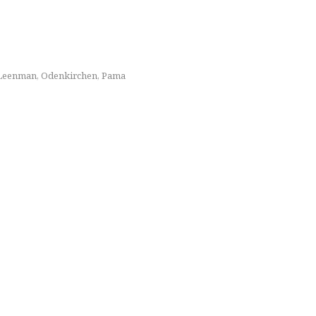
Leenman
,
Odenkirchen
,
Pama