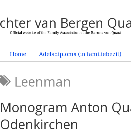
uchter van Bergen Qua
Official website of the Family Association of the Barons von Quast
Home
Adelsdiploma (in familiebezit)
Leenman
Monogram Anton Qua
Odenkirchen