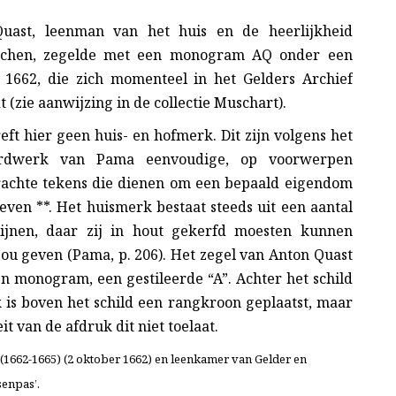
uast, leenman van het huis en de heerlijkheid
rchen, zegelde met een monogram AQ onder een
t 1662, die zich momenteel in het Gelders Archief
 (zie aanwijzing in de collectie Muschart).
eft hier geen huis- en hofmerk. Dit zijn volgens het
ardwerk van Pama eenvoudige, op voorwerpen
achte tekens die dienen om een bepaald eigendom
even **. Het huismerk bestaat steeds uit een aantal
lijnen, daar zij in hout gekerfd moesten kunnen
ou geven (Pama, p. 206). Het zegel van Anton Quast
jn monogram, een gestileerde “A”. Achter het schild
 is boven het schild een rangkroon geplaatst, maar
t van de afdruk dit niet toelaat.
(1662-1665) (2 oktober 1662) en leenkamer van Gelder en
senpas’.