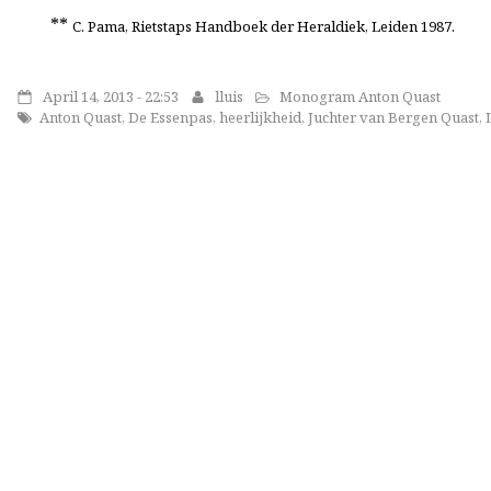
**
C. Pama, Rietstaps Handboek der Heraldiek, Leiden 1987.
April 14, 2013 - 22:53
lluis
Monogram Anton Quast
Anton Quast
,
De Essenpas
,
heerlijkheid
,
Juchter van Bergen Quast
,