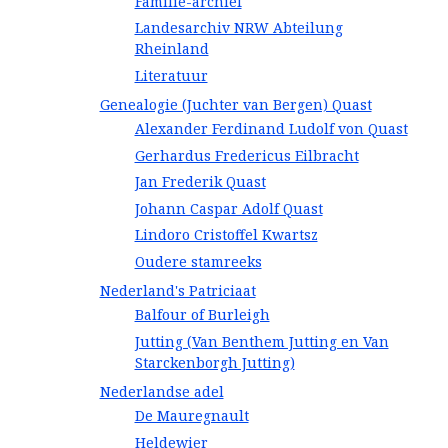
Familie-archief
Landesarchiv NRW Abteilung
Rheinland
Literatuur
Genealogie (Juchter van Bergen) Quast
Alexander Ferdinand Ludolf von Quast
Gerhardus Fredericus Eilbracht
Jan Frederik Quast
Johann Caspar Adolf Quast
Lindoro Cristoffel Kwartsz
Oudere stamreeks
Nederland's Patriciaat
Balfour of Burleigh
Jutting (Van Benthem Jutting en Van
Starckenborgh Jutting)
Nederlandse adel
De Mauregnault
Heldewier