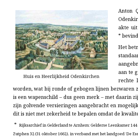
Anton Q
Odenki
akte ui
*
bevindt
Het betr
standa
aangebr
aan te g
Huis en Heerlijkheid Odenkirchen
rechte 
worden, wat bij ronde of gebogen lijnen bezwaren z
is een wapenschild – dus geen merk – met daarin zi
zijn golvende versieringen aangebracht en mogelijk
dit is niet met zekerheid te bepalen omdat de kwalitei
*
Rijksarchief in Gelderland te Arnhem: Gelderse Leenkamer 144 
Zutphen 32 (31 oktober 1662), in verband met het landgoed ‘De Es