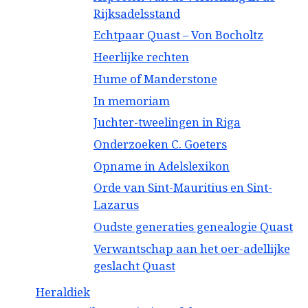
Rijksadelsstand
Echtpaar Quast – Von Bocholtz
Heerlijke rechten
Hume of Manderstone
In memoriam
Juchter-tweelingen in Riga
Onderzoeken C. Goeters
Opname in Adelslexikon
Orde van Sint-Mauritius en Sint-
Lazarus
Oudste generaties genealogie Quast
Verwantschap aan het oer-adellijke
geslacht Quast
Heraldiek