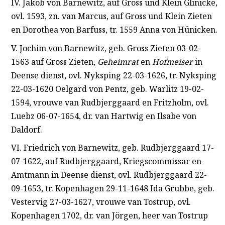
IV. Jakob von Barnewitz, auf Gross und Klein Glinicke,
ovl. 1593, zn. van Marcus, auf Gross und Klein Zieten
en Dorothea von Barfuss, tr. 1559 Anna von Hünicken.
V. Jochim von Barnewitz, geb. Gross Zieten 03-02-
1563 auf Gross Zieten,
Geheimrat
en
Hofmeiser
in
Deense dienst, ovl. Nyksping 22-03-1626, tr. Nyksping
22-03-1620 Oelgard von Pentz, geb. Warlitz 19-02-
1594, vrouwe van Rudbjerggaard en Fritzholm, ovl.
Luebz 06-07-1654, dr. van Hartwig en Ilsabe von
Daldorf.
VI. Friedrich von Barnewitz, geb. Rudbjerggaard 17-
07-1622, auf Rudbjerggaard, Kriegscommissar en
Amtmann in Deense dienst, ovl. Rudbjerggaard 22-
09-1653, tr. Kopenhagen 29-11-1648 Ida Grubbe, geb.
Vestervig 27-03-1627, vrouwe van Tostrup, ovl.
Kopenhagen 1702, dr. van Jörgen, heer van Tostrup