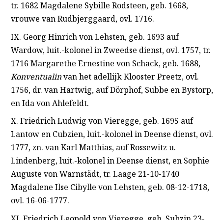
tr. 1682 Magdalene Sybille Rodsteen, geb. 1668,
vrouwe van Rudbjerggaard, ovl. 1716.
IX. Georg Hinrich von Lehsten, geb. 1693 auf
Wardow, luit.-kolonel in Zweedse dienst, ovl. 1757, tr.
1716 Margarethe Ernestine von Schack, geb. 1688,
Konventualin
van het adellijk Klooster Preetz, ovl.
1756, dr. van Hartwig, auf Dörphof, Subbe en Bystorp,
en Ida von Ahlefeldt.
X. Friedrich Ludwig von Vieregge, geb. 1695 auf
Lantow en Cubzien, luit.-kolonel in Deense dienst, ovl.
1777, zn. van Karl Matthias, auf Rossewitz u.
Lindenberg, luit.-kolonel in Deense dienst, en Sophie
Auguste von Warnstädt, tr. Laage 21-10-1740
Magdalene Ilse Cibylle von Lehsten, geb. 08-12-1718,
ovl. 16-06-1777.
XI. Friedrich Leopold von Vieregge, geb. Subzin 23-