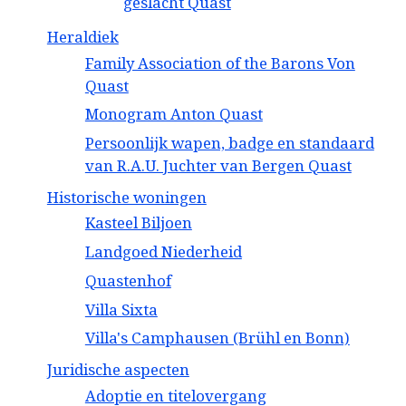
geslacht Quast
Heraldiek
Family Association of the Barons Von
Quast
Monogram Anton Quast
Persoonlijk wapen, badge en standaard
van R.A.U. Juchter van Bergen Quast
Historische woningen
Kasteel Biljoen
Landgoed Niederheid
Quastenhof
Villa Sixta
Villa's Camphausen (Brühl en Bonn)
Juridische aspecten
Adoptie en titelovergang