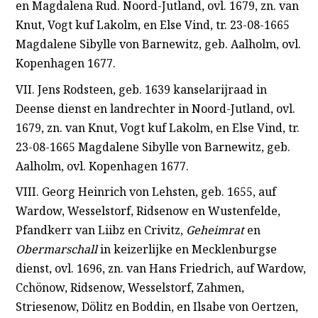
en Magdalena Rud. Noord-Jutland, ovl. 1679, zn. van
Knut, Vogt kuf Lakolm, en Else Vind, tr. 23-08-1665
Magdalene Sibylle von Barnewitz, geb. Aalholm, ovl.
Kopenhagen 1677.
VII. Jens Rodsteen, geb. 1639 kanselarijraad in
Deense dienst en landrechter in Noord-Jutland, ovl.
1679, zn. van Knut, Vogt kuf Lakolm, en Else Vind, tr.
23-08-1665 Magdalene Sibylle von Barnewitz, geb.
Aalholm, ovl. Kopenhagen 1677.
VIII. Georg Heinrich von Lehsten, geb. 1655, auf
Wardow, Wesselstorf, Ridsenow en Wustenfelde,
Pfandkerr van Liibz en Crivitz,
Geheimrat
en
Obermarschall
in keizerlijke en Mecklenburgse
dienst, ovl. 1696, zn. van Hans Friedrich, auf Wardow,
Cchönow, Ridsenow, Wesselstorf, Zahmen,
Striesenow, Dölitz en Boddin, en Ilsabe von Oertzen,