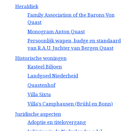
Heraldiek
Family Association of the Barons Von
Quast
Monogram Anton Quast
Persoonlijk wapen, badge en standaard
van R.A.U. Juchter van Bergen Quast
Historische woningen
Kasteel Biljoen
Landgoed Niederheid
Quastenhof
Villa Sixta
Villa's Camphausen (Brühl en Bonn)
Juridische aspecten
Adoptie en titelovergang