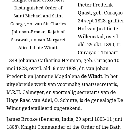
Pieter Frederik
Distinguished Order of
Quast, geb. Curaçao
Saint Michael and Saint
24 sept 1828, griffier
George, zn. van Sir Charles
Hof van Justitie te
Johnson-Brooke, Rajah of
Willemstad, overl.
Sarawak, en van Margaret
ald. 29 okt. 1890, tr.
Alice Lili de Windt.
Curaçao 14 maart
1849 Johanna Catharina Neuman, geb. Curaçao 10
mei 1828, overl. ald. 6 nov 1889, dr. van Johan
Frederik en Jannetje Magdalena
de Windt
. In het
uitgebreide werk van voormalig staatssecretaris,
M.R.H. Calmeyer, en voormalig secretaris van de
Hoge Raad van Adel, O. Schutte, is de genealogie De
Windt gedetailleerd opgetekend.
James Brooke (Benares, India, 29 april 1803-11 juni
1868), Knight Commander of the Order of the Bath