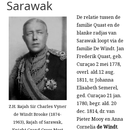
Sarawak
De relatie tussen de
familie Quast en de
blanke radjas van
Sarawak loopt via de
familie De Windt. Jan
Frederik Quast, geb.
Curaçao 2 mei 1778,
overl. ald.12 aug.
1811, tr. Johanna
Elisabeth Semerel,
ged. Curaçao 21 jan.
1780, begr. ald. 20
Z.H. Rajah Sir Charles Vyner
dec. 1814, dr. van
de Windt Brooke (1874-
Pieter Mooy en Anna
1963), Rajah of Sarawak,
Cornelia
de Windt
.
Knight Grand Cross Most