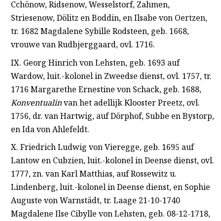
Cchönow, Ridsenow, Wesselstorf, Zahmen,
Striesenow, Dölitz en Boddin, en Ilsabe von Oertzen,
tr. 1682 Magdalene Sybille Rodsteen, geb. 1668,
vrouwe van Rudbjerggaard, ovl. 1716.
IX. Georg Hinrich von Lehsten, geb. 1693 auf
Wardow, luit.-kolonel in Zweedse dienst, ovl. 1757, tr.
1716 Margarethe Ernestine von Schack, geb. 1688,
Konventualin
van het adellijk Klooster Preetz, ovl.
1756, dr. van Hartwig, auf Dörphof, Subbe en Bystorp,
en Ida von Ahlefeldt.
X. Friedrich Ludwig von Vieregge, geb. 1695 auf
Lantow en Cubzien, luit.-kolonel in Deense dienst, ovl.
1777, zn. van Karl Matthias, auf Rossewitz u.
Lindenberg, luit.-kolonel in Deense dienst, en Sophie
Auguste von Warnstädt, tr. Laage 21-10-1740
Magdalene Ilse Cibylle von Lehsten, geb. 08-12-1718,