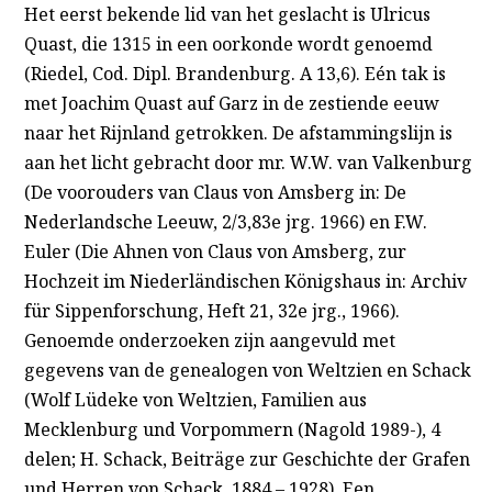
Het eerst bekende lid van het geslacht is Ulricus
Quast, die 1315 in een oorkonde wordt genoemd
(Riedel, Cod. Dipl. Brandenburg. A 13,6). Eén tak is
met Joachim Quast auf Garz in de zestiende eeuw
naar het Rijnland getrokken. De afstammingslijn is
aan het licht gebracht door mr. W.W. van Valkenburg
(De voorouders van Claus von Amsberg in: De
Nederlandsche Leeuw, 2/3,83e jrg. 1966) en F.W.
Euler (Die Ahnen von Claus von Amsberg, zur
Hochzeit im Niederländischen Königshaus in: Archiv
für Sippenforschung, Heft 21, 32e jrg., 1966).
Genoemde onderzoeken zijn aangevuld met
gegevens van de genealogen von Weltzien en Schack
(Wolf Lüdeke von Weltzien, Familien aus
Mecklenburg und Vorpommern (Nagold 1989-), 4
delen; H. Schack, Beiträge zur Geschichte der Grafen
und Herren von Schack, 1884 – 1928). Een