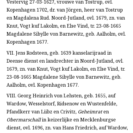
Vestervig 27-03-1627, vrouwe van Tostrup, ovl.
Kopenhagen 1702, dr. van Jörgen, heer van Tostrup
en Magdalena Rud. Noord-Jutland, ovl. 1679, zn. van
Knut, Vogt kuf Lakolm, en Else Vind, tr. 23-08-1665
Magdalene Sibylle von Barnewitz, geb. Aalholm, ovl.
Kopenhagen 1677.
VII. Jens Rodsteen, geb. 1639 kanselarijraad in
Deense dienst en landrechter in Noord-Jutland, ovl.
1679, zn. van Knut, Vogt kuf Lakolm, en Else Vind, tr.
23-08-1665 Magdalene Sibylle von Barnewitz, geb.
Aalholm, ovl. Kopenhagen 1677.
VIII. Georg Heinrich von Lehsten, geb. 1655, auf
Wardow, Wesselstorf, Ridsenow en Wustenfelde,
Pfandkerr van Liibz en Crivitz,
Geheimrat
en
Obermarschall
in keizerlijke en Mecklenburgse
dienst, ovl. 1696, zn. van Hans Friedrich, auf Wardow,