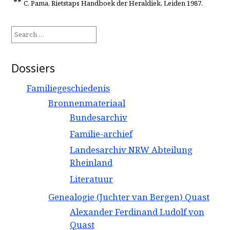
**
C. Pama, Rietstaps Handboek der Heraldiek, Leiden 1987.
Search
for:
Dossiers
Familiegeschiedenis
Bronnenmateriaal
Bundesarchiv
Familie-archief
Landesarchiv NRW Abteilung
Rheinland
Literatuur
Genealogie (Juchter van Bergen) Quast
Alexander Ferdinand Ludolf von
Quast