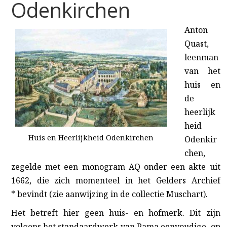
Odenkirchen
Anton
Quast,
leenman
van het
huis en
de
heerlijk
heid
Huis en Heerlijkheid Odenkirchen
Odenkir
chen,
zegelde met een monogram AQ onder een akte uit
1662, die zich momenteel in het Gelders Archief
*
bevindt (zie aanwijzing in de collectie Muschart).
Het betreft hier geen huis- en hofmerk. Dit zijn
volgens het standaardwerk van Pama eenvoudige, op