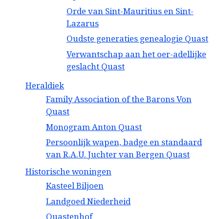
Orde van Sint-Mauritius en Sint-
Lazarus
Oudste generaties genealogie Quast
Verwantschap aan het oer-adellijke
geslacht Quast
Heraldiek
Family Association of the Barons Von
Quast
Monogram Anton Quast
Persoonlijk wapen, badge en standaard
van R.A.U. Juchter van Bergen Quast
Historische woningen
Kasteel Biljoen
Landgoed Niederheid
Quastenhof