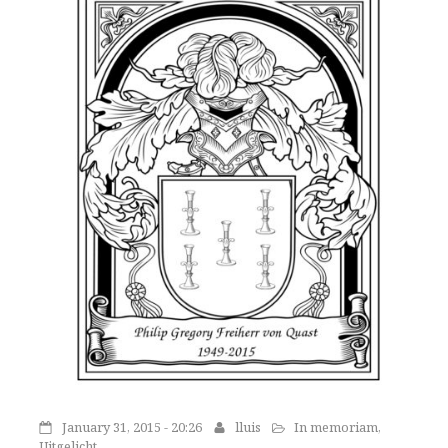
January 31, 2015 - 20:26
lluis
In memoriam
,
Uitgelicht