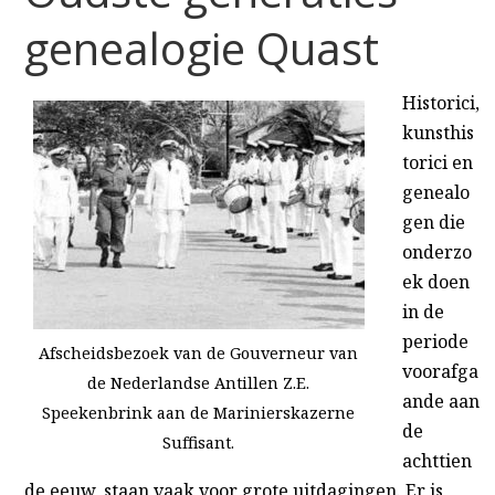
genealogie Quast
Historici,
kunsthis
torici en
genealo
gen die
onderzo
ek doen
in de
periode
Afscheidsbezoek van de Gouverneur van
voorafga
de Nederlandse Antillen Z.E.
ande aan
Speekenbrink aan de Marinierskazerne
de
Suffisant.
achttien
de eeuw, staan vaak voor grote uitdagingen. Er is