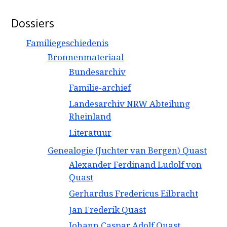
Dossiers
Familiegeschiedenis
Bronnenmateriaal
Bundesarchiv
Familie-archief
Landesarchiv NRW Abteilung
Rheinland
Literatuur
Genealogie (Juchter van Bergen) Quast
Alexander Ferdinand Ludolf von
Quast
Gerhardus Fredericus Eilbracht
Jan Frederik Quast
Johann Caspar Adolf Quast